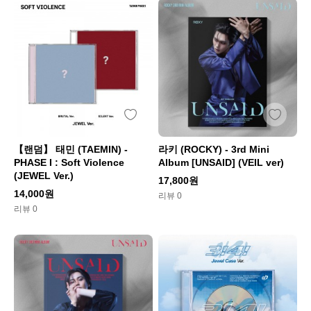
【랜덤】 태민 (TAEMIN) -
라키 (ROCKY) - 3rd Mini
PHASE I : Soft Violence
Album [UNSAID] (VEIL ver)
(JEWEL Ver.)
17,800원
14,000원
리뷰 0
리뷰 0