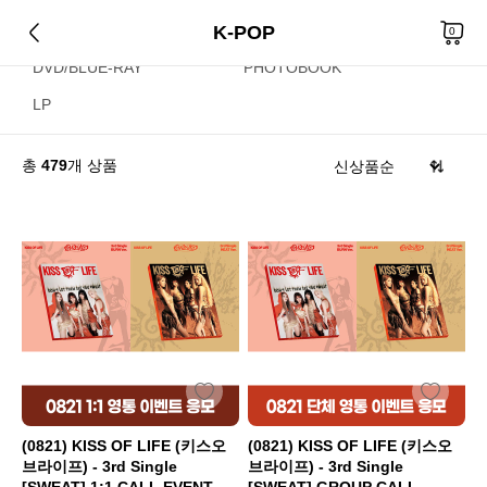
K-POP
CD
KIHNO/KIT
0
DVD/BLUE-RAY
PHOTOBOOK
LP
총
479
개 상품
(0821) KISS OF LIFE (키스오
(0821) KISS OF LIFE (키스오
브라이프) - 3rd Single
브라이프) - 3rd Single
[SWEAT] 1:1 CALL EVENT
[SWEAT] GROUP CALL