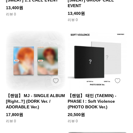
EVENT
13,400원
13,400원
리뷰 0
리뷰 0
【랜덤】 MJ - SINGLE ALBUM
【랜덤】 태민 (TAEMIN) -
[Right..?] (DORK Ver. /
PHASE I : Soft Violence
ADORABLE Ver.)
(PHOTO BOOK Ver.)
17,800원
20,500원
리뷰 0
리뷰 0