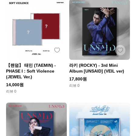
【랜덤】 태민 (TAEMIN) -
라키 (ROCKY) - 3rd Mini
PHASE I : Soft Violence
Album [UNSAID] (VEIL ver)
(JEWEL Ver.)
17,800원
14,000원
리뷰 0
리뷰 0