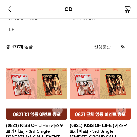
CD
CD
KIHNO/KIT
0
DVD/BLUE-RAY
PHOTOBOOK
LP
총
477
개 상품
(0821) KISS OF LIFE (키스오
(0821) KISS OF LIFE (키스오
브라이프) - 3rd Single
브라이프) - 3rd Single
[SWEAT] 1:1 CALL EVENT
[SWEAT] GROUP CALL