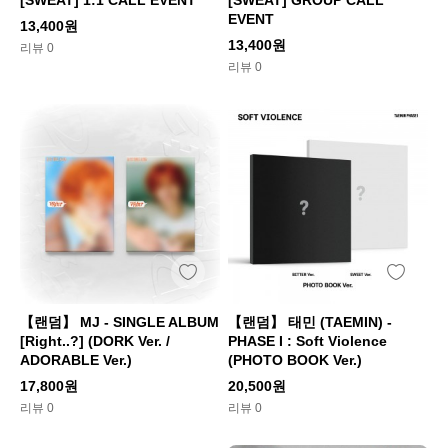
EVENT
13,400원
13,400원
리뷰 0
리뷰 0
【랜덤】 MJ - SINGLE ALBUM
【랜덤】 태민 (TAEMIN) -
[Right..?] (DORK Ver. /
PHASE I : Soft Violence
ADORABLE Ver.)
(PHOTO BOOK Ver.)
17,800원
20,500원
리뷰 0
리뷰 0