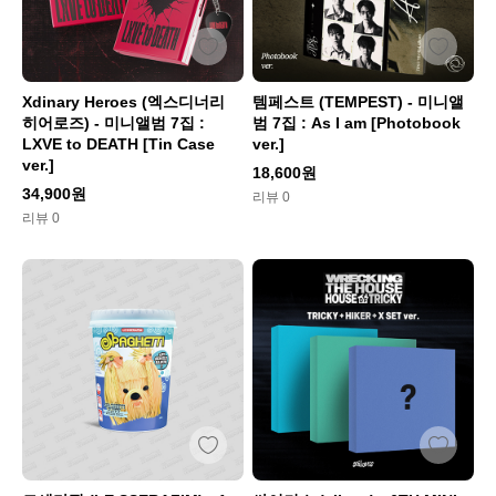
Xdinary Heroes (엑스디너리
템페스트 (TEMPEST) - 미니앨
히어로즈) - 미니앨범 7집 :
범 7집 : As I am [Photobook
LXVE to DEATH [Tin Case
ver.]
ver.]
18,600원
34,900원
리뷰 0
리뷰 0