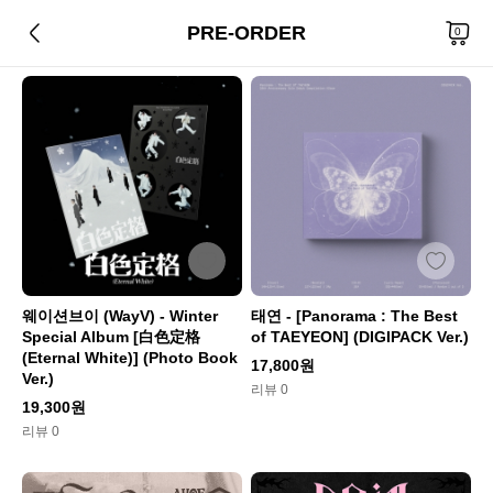
PRE-ORDER
총
360
개 상품
0
웨이션브이 (WayV) - Winter
태연 - [Panorama : The Best
Special Album [白色定格
of TAEYEON] (DIGIPACK Ver.)
(Eternal White)] (Photo Book
17,800원
Ver.)
리뷰 0
19,300원
리뷰 0