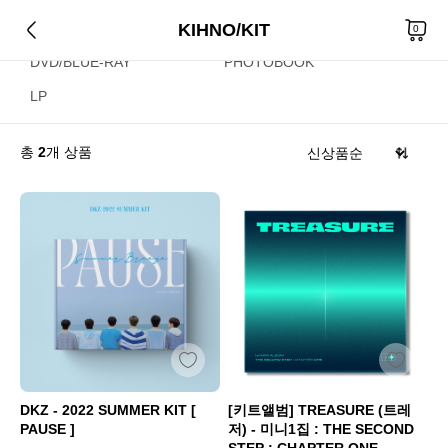
KIHNO/KIT
CD
KIHNO/KIT
0
DVD/BLUE-RAY
PHOTOBOOK
LP
총
2
개 상품
DKZ - 2022 SUMMER KIT [
[키트앨범] TREASURE (트레
PAUSE ]
저) - 미니1집 : THE SECOND
STEP : CHAPTER ONE