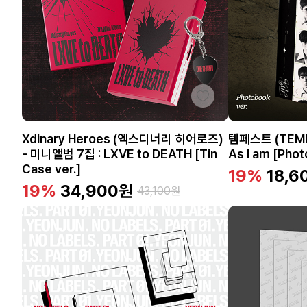
Xdinary Heroes (엑스디너리 히어로즈)
템페스트 (TEMP
- 미니앨범 7집 : LXVE to DEATH [Tin
As I am [Phot
Case ver.]
19%
18,6
19%
34,900
원
43,100
원