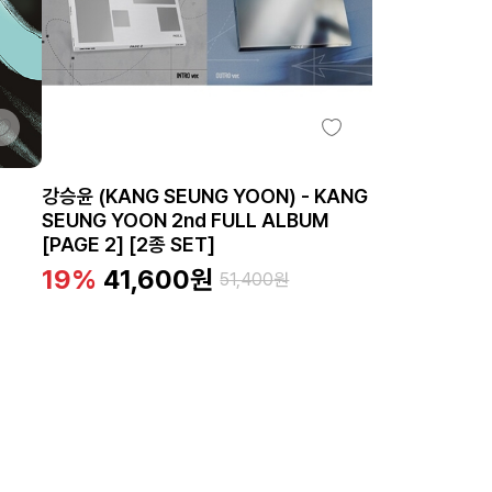
강승윤 (KANG SEUNG YOON) - KANG
SEUNG YOON 2nd FULL ALBUM
[PAGE 2] [2종 SET]
19%
41,600
원
51,400
원