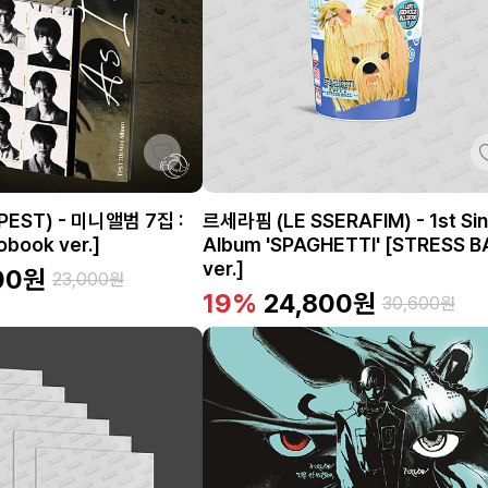
EST) - 미니앨범 7집 :
르세라핌 (LE SSERAFIM) - 1st Sin
obook ver.]
Album 'SPAGHETTI' [STRESS B
ver.]
00
원
23,000
원
19%
24,800
원
30,600
원