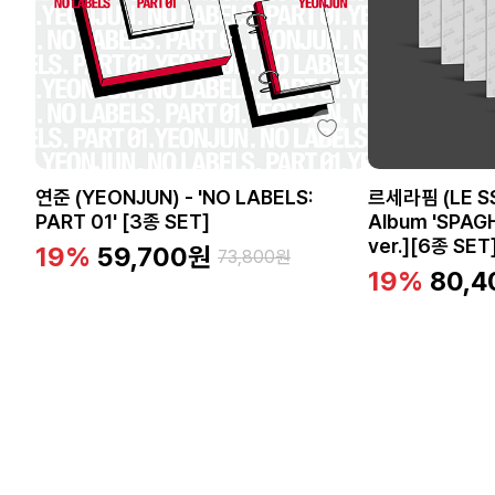
연준 (YEONJUN) - 'NO LABELS:
르세라핌 (LE SSE
PART 01' [3종 SET]
Album 'SPAG
ver.][6종 SET
19%
59,700
원
73,800
원
19%
80,4