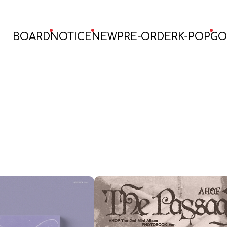
BOARD
NOTICE
NEW
PRE-ORDER
K-POP
GO