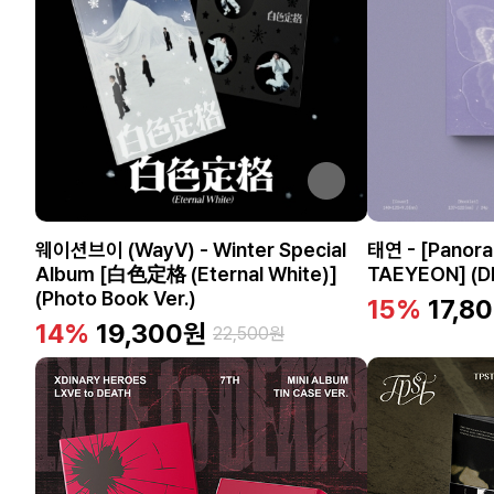
웨이션브이 (WayV) - Winter Special
태연 - [Panora
Album [白色定格 (Eternal White)]
TAEYEON] (DI
(Photo Book Ver.)
15%
17,8
14%
19,300
원
22,500
원