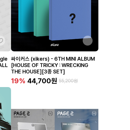
gle
싸이커스 (xikers) - 6TH MINI ALBUM
ALL
[HOUSE OF TRICKY : WRECKING
THE HOUSE][3종 SET]
19%
44,700
원
55,200
원