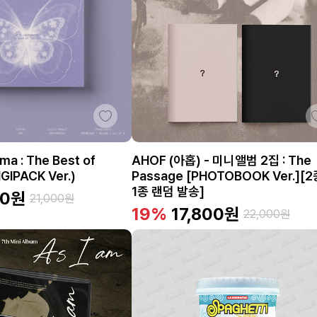
ma : The Best of
AHOF (아홉) - 미니앨범 2집 : The
GIPACK Ver.)
Passage [PHOTOBOOK Ver.][2
1종 랜덤 발송]
00
원
21,000
원
19%
17,800
원
22,000
원