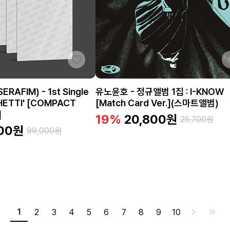
RAFIM) - 1st Single
유노윤호 - 정규앨범 1집 : I-KNOW
HETTI' [COMPACT
[Match Card Ver.](스마트앨범)
]
19%
20,800
원
25,700
원
00
원
99,000
원
1
2
3
4
5
6
7
8
9
10