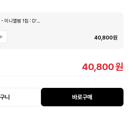
대성 (DAESUNG) - 미니앨범 1집 : D’s WAVE [2종 SET]
40,800
원
40,800
원
구니
바로구매