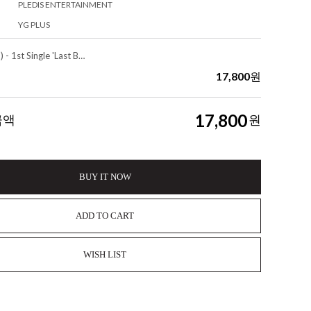
PLEDIS ENTERTAINMENT
YG PLUS
TWS (투어스) - 1st Single 'Last Bell'
17,800
원
17,800
금액
원
BUY IT NOW
ADD TO CART
WISH LIST