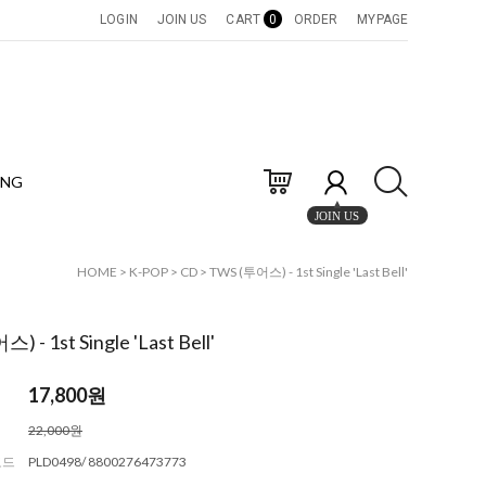
LOGIN
JOIN US
CART
0
ORDER
MYPAGE
ING
JOIN US
HOME
>
K-POP
>
CD
> TWS (투어스) - 1st Single 'Last Bell'
 - 1st Single 'Last Bell'
17,800
원
22,000원
코드
PLD0498/ 8800276473773