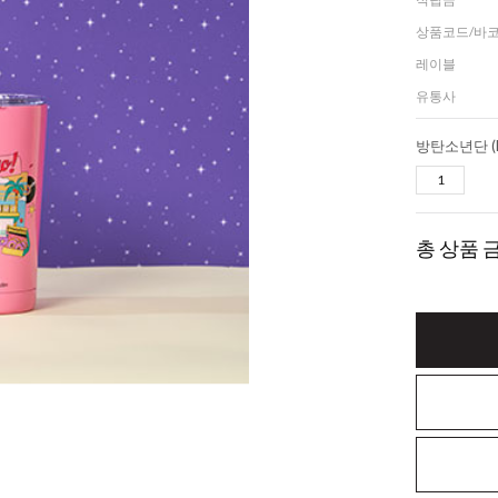
상품코드/바
레이블
유통사
총 상품 