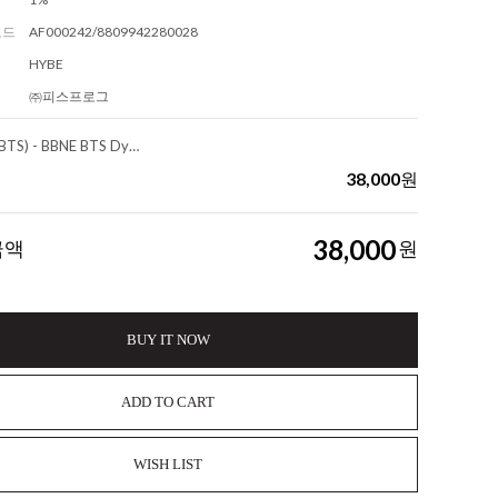
코드
AF000242/8809942280028
HYBE
㈜피스프로그
방탄소년단 (BTS) - BBNE BTS Dynamite Water Tumbler (Pink)변심반품불가
38,000
원
38,000
금액
원
BUY IT NOW
ADD TO CART
WISH LIST