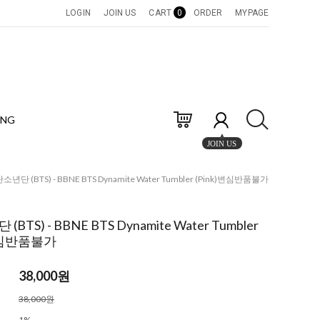
LOGIN
JOIN US
CART
0
ORDER
MYPAGE
ING
JOIN US
소년단 (BTS) - BBNE BTS Dynamite Water Tumbler (Pink)변심반품불가
BTS) - BBNE BTS Dynamite Water Tumbler
)변심반품불가
38,000
원
38,000원
1%