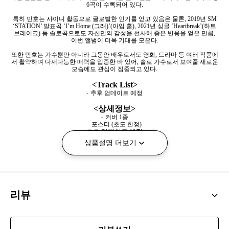
6
곡이 수록되어 있다
.
특히 민호는 샤이니 활동으로 글로벌한 인기를 얻고 있음은 물론
, 2019
년
SM
‘
STATION
’ 발표곡 ‘
I
’
m Home (
그래
)
’
(
아임 홈
), 2021
년 싱글 ‘
Heartbreak
’
(
하트
브레이크
)
등 솔로곡으로도 자신만의 감성을 선사해 좋은 반응을 얻은 만큼
,
이번 앨범이 더욱 기대를 모은다
.
또한 민호는 가수뿐만 아니라 그동안 배우로서도 영화
,
드라마 등 여러 작품에
서 활약하며 다재다능한 매력을 입증한 바 있어
,
솔로 가수로서 보여줄 새로운
모습에도 관심이 집중되고 있다
.
<Track List>
-
추후 업데이트 예정
<
상세정보
>
-
커버
1
종
-
포스터
(
초도 한정
)
추후 업데이트 예정
상품설명 더보기
리뷰