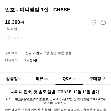
민호 - 미니앨범 1집 : CHASE
16,300
원
1% 적립
0개 리뷰 >
구매혜택
신규 가입 시 2종 할인 쿠폰 증정
배송정보
(고정)
상품정보
리뷰
Q&A
구매정보
(0)
(0)
샤이니 민호
,
첫 솔로 앨범 ‘
CHASE
’
12
월
12
일 발매
!
샤이니 민호
(
에스엠엔터테인먼트 소속
)
가
12
월
12
일 첫 미니앨범 ‘
CHASE
’
(
체
이스
)
를 발매한다
.
이번 앨범은 민호가 데뷔 후 처음 발표하는 솔로 앨범으로
,
다채로운 매력의 총