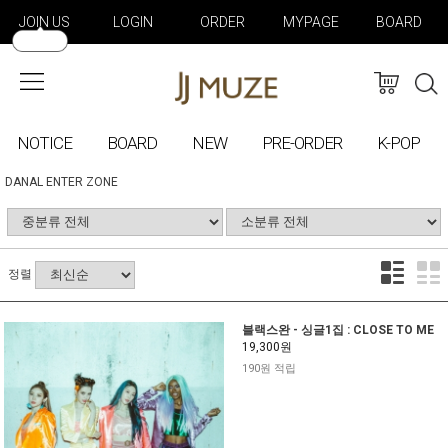
JOIN US
LOGIN
ORDER
MYPAGE
BOARD
NOTICE
BOARD
NEW
PRE-ORDER
K-POP
DANAL ENTER ZONE
정렬
블랙스완 - 싱글1집 : CLOSE TO ME
19,300원
190원 적립