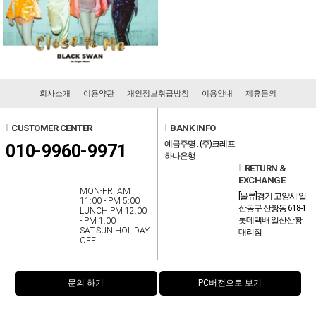
회사소개
이용약관
개인정보취급방침
이용안내
제휴문의
l
CUSTOMER CENTER
l
BANK INFO
예금주명 : (주)크레프
010-9960-9971
하나은행
l
RETURN &
EXCHANGE
MON-FRI AM
[물류]경기 고양시 일
11:00 - PM 5:00
산동구 산황동 618-1
LUNCH PM 12:00
롯데택배 일산산황
- PM 1:00
SAT.SUN HOLIDAY
대리점
OFF
문의 하기
PC버전으로 보기