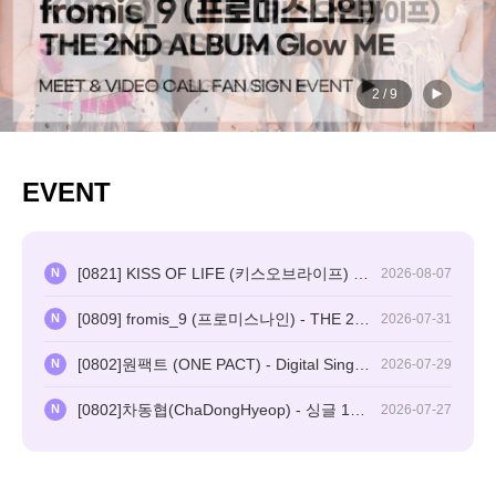
2
/
9
EVENT
[0821] KISS OF LIFE (키스오브라이프) - 3rd Single [SWEAT] VIDEO CALL EVENT
2026-08-07
N
[0809] fromis_9 (프로미스나인) - THE 2ND ALBUM [Glow ME] MEET & CALL EVENT
2026-07-31
N
[0802]원팩트 (ONE PACT) - Digital Single [TUNED IN] MEET & CALL EVENT
2026-07-29
N
[0802]차동협(ChaDongHyeop) - 싱글 1집 [두근대] (SWEETver.) 1:1 SPECIAL CALL EVENT
2026-07-27
N