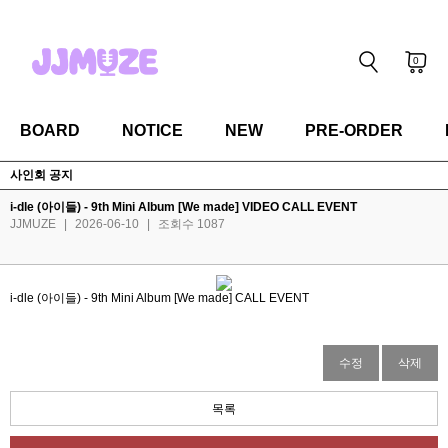
0
BOARD
NOTICE
NEW
PRE-ORDER
사인회 공지
i-dle (아이들) - 9th Mini Album [We made] VIDEO CALL EVENT
JJMUZE
|
2026-06-10
|
조회수 1087
i-dle (아이들) - 9th Mini Album [We made] CALL EVENT
수정
삭제
목록