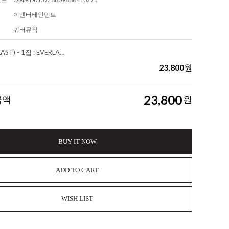
이엔터테인먼트
쿼터뮤직
엘라스트 (E’LAST) - 1집 : EVERLASTING [2종 SET][스마트앨범]
23,800
원
23,800
금액
원
BUY IT NOW
ADD TO CART
WISH LIST