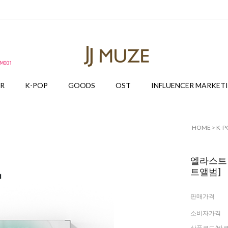
ER
K-POP
GOODS
OST
INFLUENCER MARKET
HOME
>
K-P
엘라스트 (E
트앨범]
판매가격
소비자가격
상품코드/바