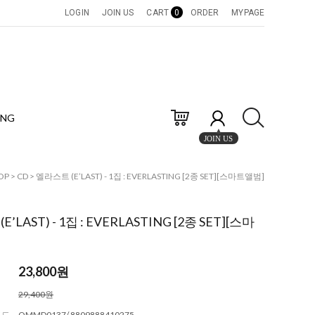
LOGIN
JOIN US
CART
0
ORDER
MYPAGE
ING
JOIN US
OP
>
CD
> 엘라스트 (E’LAST) - 1집 : EVERLASTING [2종 SET][스마트앨범]
’LAST) - 1집 : EVERLASTING [2종 SET][스마
23,800
원
29,400원
코드
QMMD0137/ 8809888410275